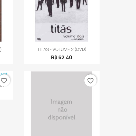
a
Visualização rápida

)
TITAS - VOLUME 2 (DVD)
R$ 62,40
favorite_border
favorite_border
a
st