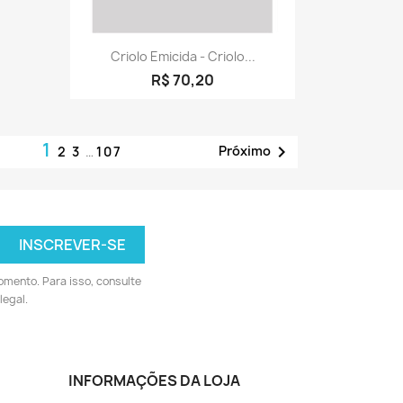
Visualização rápida

Criolo Emicida - Criolo...
R$ 70,20
1

Próximo
2
3
…
107
omento. Para isso, consulte
legal.
INFORMAÇÕES DA LOJA