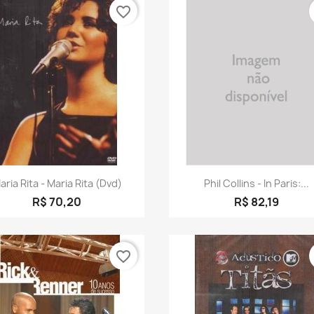
favorite_border
Visualização rápida
Visualização rápid


aria Rita - Maria Rita (dvd)
Phil Collins - In Paris:...
R$ 70,20
R$ 82,19
favorite_border