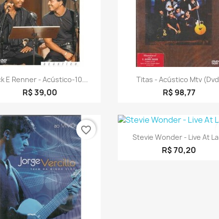
Visualização rápida
Visualização rápid


ck E Renner - Acústico-10...
Titas - Acústico Mtv (dvd
R$ 39,00
R$ 98,77
favorite_border
Visualização rápid

Stevie Wonder - Live At La
R$ 70,20