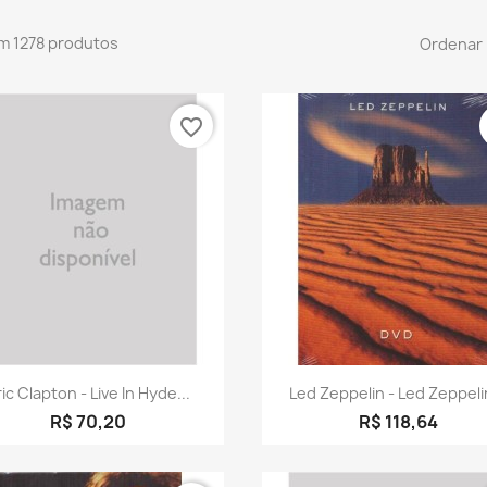
m 1278 produtos
Ordenar 
favorite_border
Visualização rápida
Visualização rápid


ric Clapton - Live In Hyde...
Led Zeppelin - Led Zeppelin
R$ 70,20
R$ 118,64