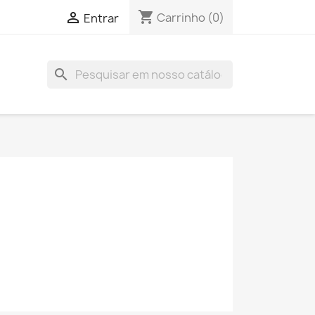
shopping_cart

Carrinho
(0)
Entrar
search