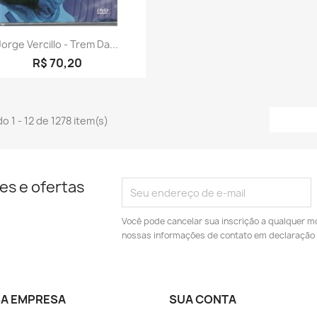
Visualização rápida

Jorge Vercillo - Trem Da...
R$ 70,20
o 1 - 12 de 1278 item(s)
es e ofertas
Você pode cancelar sua inscrição a qualquer m
nossas informações de contato em declaração 
A EMPRESA
SUA CONTA