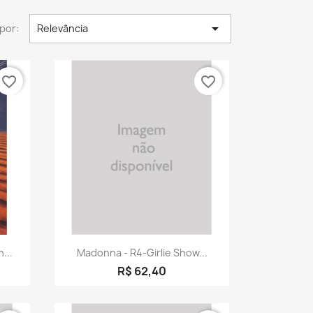

por:
Relevância
favorite_border
favorite_border
a
Visualização rápida

...
Madonna - R4-Girlie Show...
R$ 62,40