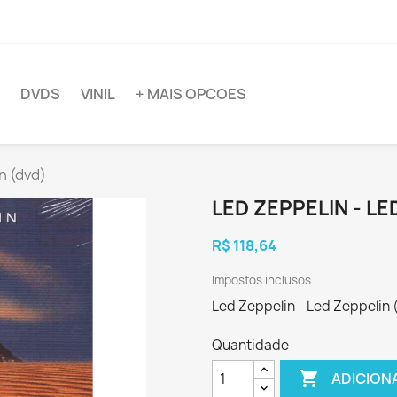
DVDS
VINIL
+ MAIS OPCOES
n (dvd)
LED ZEPPELIN - LE
R$ 118,64
Impostos inclusos
Led Zeppelin - Led Zeppelin 
Quantidade

ADICION