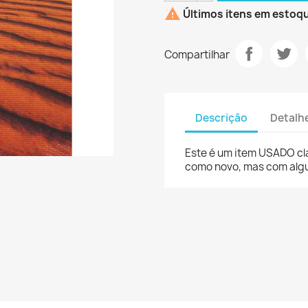

Últimos itens em estoq
Compartilhar
Descrição
Detalh
Este é um item USADO cl
como novo, mas com algu