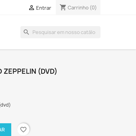
shopping_cart

Carrinho
(0)
Entrar
search
D ZEPPELIN (DVD)
(dvd)
favorite_border
AR