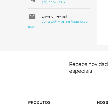
(71) 3334-2077

Envie um e-mail:
contato@livrariaantiquario.co
m.br
Receba novidad
especiais
PRODUTOS
NOSS