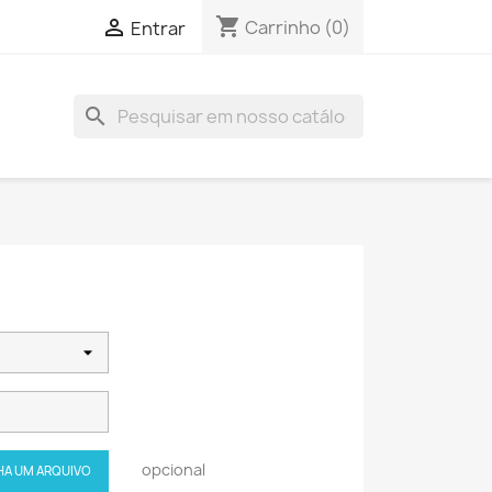
shopping_cart

Carrinho
(0)
Entrar
search
opcional
HA UM ARQUIVO